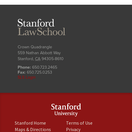
Stanford
Law
School
Crown Quadrangle
559 Nathan Abbott Way
Stanford
,
CA
94305-8610
Phone:
650.723.2465
Fax:
650.725.0253
SLS Login
(link
(link
Stanford Home
Terms of Use
is
is
(link
(link
Maps & Directions
Privacy